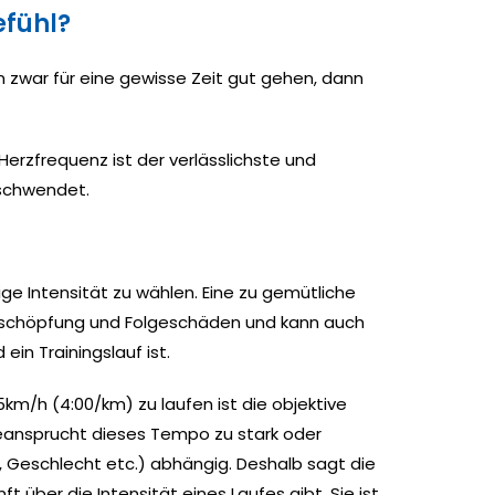
efühl?
ann zwar für eine gewisse Zeit gut gehen, dann
 Herzfrequenz ist der verlässlichste und
rschwendet.
ige Intensität zu wählen. Eine zu gemütliche
t Erschöpfung und Folgeschäden und kann auch
ein Trainingslauf ist.
m/h (4:00/km) zu laufen ist die objektive
beansprucht dieses Tempo zu stark oder
r, Geschlecht etc.) abhängig. Deshalb sagt die
t über die Intensität eines Laufes gibt. Sie ist