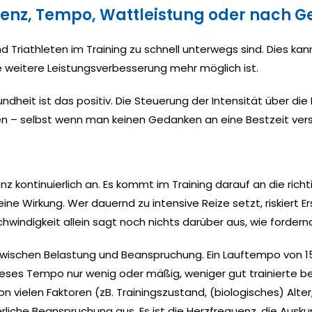
uenz, Tempo, Wattleistung oder nach G
und Triathleten im Training zu schnell unterwegs sind. Dies k
 weitere Leistungsverbesserung mehr möglich ist.
ndheit ist das positiv. Die Steuerung der Intensität über die
ten – selbst wenn man keinen Gedanken an eine Bestzeit ve
 kontinuierlich an. Es kommt im Training darauf an die richt
keine Wirkung. Wer dauernd zu intensive Reize setzt, riskier
windigkeit allein sagt noch nichts darüber aus, wie fordernd 
wischen Belastung und Beanspruchung. Ein Lauftempo von 15k
dieses Tempo nur wenig oder mäßig, weniger gut trainierte 
on vielen Faktoren (zB. Trainingszustand, (biologisches) Alte
liche Beanspruchung aus. Es ist die Herzfrequenz, die Auskunf