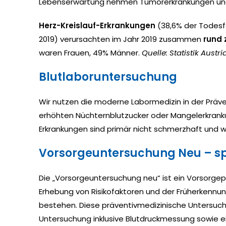
Lebenserwartung nehmen Tumorerkrankungen und H
Herz-Kreislauf-Erkrankungen
(38,6% der Todesf
2019) verursachten im Jahr 2019 zusammen
rund 
waren Frauen, 49% Männer.
Quelle: Statistik Austr
Blutlaboruntersuchung
Wir nutzen die moderne Labormedizin in der Präve
erhöhten Nüchternblutzucker oder Mangelerkranku
Erkrankungen sind primär nicht schmerzhaft und w
Vorsorgeuntersuchung Neu – spo
Die „Vorsorgeuntersuchung neu“ ist ein Vorsorgep
Erhebung von Risikofaktoren und der Früherkenn
bestehen. Diese präventivmedizinische Untersuch
Untersuchung inklusive Blutdruckmessung sowie ein 