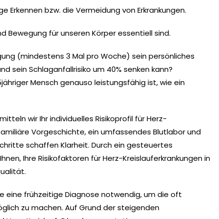
ige Erkennen bzw. die Vermeidung von Erkrankungen.
nd Bewegung für unseren Körper essentiell sind.
ung (mindestens 3 Mal pro Woche) sein persönliches
 und sein Schlaganfallrisiko um 40% senken kann?
jähriger Mensch genauso leistungsfähig ist, wie ein
eln wir Ihr individuelles Risikoprofil für Herz-
familiäre Vorgeschichte, ein umfassendes Blutlabor und
itte schaffen Klarheit. Durch ein gesteuertes
en, Ihre Risikofaktoren für Herz-Kreislauferkrankungen in
alität.
re eine frühzeitige Diagnose notwendig, um die oft
öglich zu machen. Auf Grund der steigenden